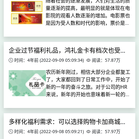
随着社会的逐渐发展，人们对生活的质
量逐渐的提高，最明显的就是体现在电
影院的观看人数逐渐的增加。电影票也
是因为受人数和时代的影响，票价是越
来越高，导致很多人就放弃在线下购买
电影票转而从网上寻找一些网站或者平
台进行购买电影票，但是还是有很多人
企业过节福利礼品，鸿礼金卡有档次也受欢迎
在...
时间：4年前
(2022-09-09 05:09:34)
阅读：57.87万
农历新年刚过，相信大部分企业都复工
了，大家都回到了日常工作中，开始了
新的一年的奋斗之旅。对于公司的HR
来说，新年的开始也意味着新一轮的年
度福利准备。企业福利礼品是企业关爱
员工的体现，所以大多数企业都会在传
统节日精心准备员工礼品。这些员工礼
多样化福利需求：可以选择购物卡加商城模式
品...
时间：4年前
(2022-09-08 05:09:21)
阅读：57.97万