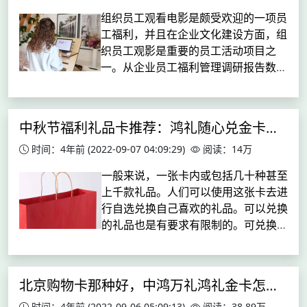
组织员工观看电影是颇受欢迎的一项员
工福利，并且在企业文化建设方面，组
织员工观影是重要的员工活动项目之
一。从企业员工福利管理调研报告数据
中显示，组织观影活动的参与度一直都
在比较高水平，相比较大型集体活动和
聚餐所带来的社交恐惧和尴尬来说，观
中秋节福利礼品卡推荐：鸿礼随心兑金卡受欢迎度达95%以上
影给...
时间：4年前
(2022-09-07 04:09:29)
阅读：14万
一般来说，一张卡内或包括几十种甚至
上千款礼品。人们可以使用这张卡去进
行自选兑换自己喜欢的礼品。可以兑换
的礼品也是有要求有限制的。可兑换网
上的不大于礼品卡本身金额数的所有礼
品，兑换高于本身价值的礼品补差价兑
换。就现在而言，人们更喜欢当做礼物
北京购物卡那种好，中鸿万礼鸿礼金卡怎么样
送...
时间：4年前
(2022-09-06 05:09:13)
阅读：38.89万