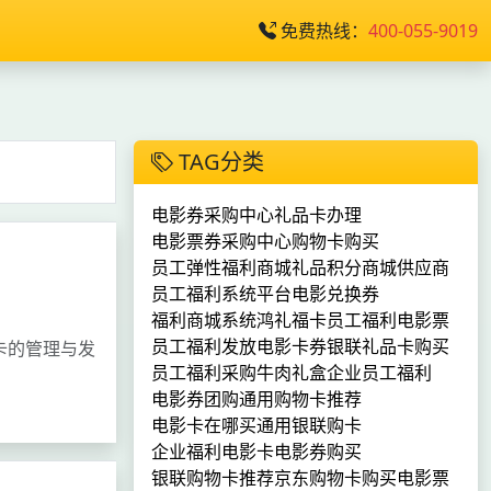
免费热线：
400-055-9019
TAG分类
电影券采购中心
礼品卡办理
电影票券采购中心
购物卡购买
员工弹性福利商城
礼品积分商城供应商
员工福利系统平台
电影兑换券
福利商城系统
鸿礼福卡
员工福利电影票
员工福利发放
电影卡券
银联礼品卡购买
卡的管理与发
员工福利采购
牛肉礼盒
企业员工福利
电影券团购
通用购物卡推荐
电影卡在哪买
通用银联购卡
企业福利电影卡
电影券购买
银联购物卡推荐
京东购物卡
购买电影票