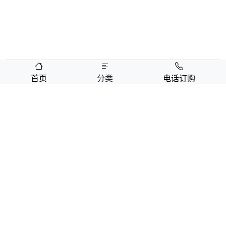
首页
分类
电话订购
地址：北京市顺义区金航西路4号院1号楼
免费热线：
400-055-9019
京ICP备19015307号
增值电信业务经营许可证：京B2-20211649
预付卡商务部备案号：10102AAC0023
Copyright ©2026 All rights reserved 中鸿万礼(北京)企业服务管理有