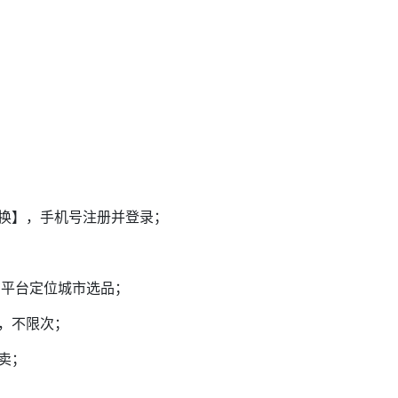
兑换】，手机号注册并登录；
在平台定位城市选品；
额，不限次；
卖；