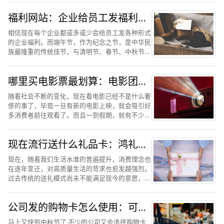
在通常情况下，礼品卡代表了其可以在某一个特定
福利网站：企业给员工发福利什
的场所或者平台购买一...
么最合适
相信现在每个企业都或多或少会给员工发各种形式
的企业福利。而端午节，作为纪念之节，是中华民
族最隆重的传统佳节，与清明节、春节、中秋节并
称为中国四大传统节日，对于我们每个中国人来说
都有非凡的意义。所以每到端午节，企业都原意在
哪里买电影票最划算：电影团购
员工的端午节福利上多...
网用鸿礼福卡这样团购订票
随着社会不断的变化，现在看电影已经不是什么奢
侈的事了，毕竟一旦有新的电影上映，就会吸引好
多消费者前往观看了。而且一到假期，就有不少电
影纷纷上映，然而我们前往电影院观影，票价通常
都比较高，这是一笔不小的支出，但是很多人都是
现在流行送什么礼品卡：鸿礼福
提前在网上买电影票以...
卡礼品卡成为香饽饽的原因
现在，随着我们生活水准的普遍提升，消费理念也
在逐年变迁，对高质量生活的苛求也愈发越强烈。
过去传统的送礼模式尚未不能满足现今的意愿，人
们起初追求简洁高效的送礼形式。目前，2022年
元旦来临，消费者正在为重大节日寻找更新鲜、更
公司发的购物卡怎么使用：可以
优雅、更高调的礼物...
参考鸿礼福卡购物卡的使用方法
马上又快到中秋节了,不少的公司又会选择购物卡