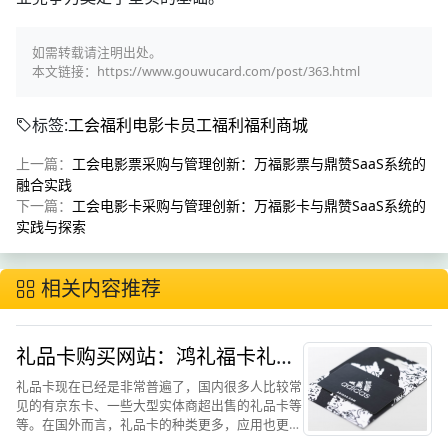
如需转载请注明出处。
本文链接：https://www.gouwucard.com/post/363.html
标签:
工会福利
电影卡
员工福利
福利商城
上一篇：
工会电影票采购与管理创新：万福影票与鼎赞SaaS系统的
融合实践
下一篇：
工会电影卡采购与管理创新：万福影卡与鼎赞SaaS系统的
实践与探索
相关内容推荐
礼品卡购买网站：鸿礼福卡礼品
卡解读
礼品卡现在已经是非常普遍了，国内很多人比较常
见的有京东卡、一些大型实体商超出售的礼品卡等
等。在国外而言，礼品卡的种类更多，应用也更加
的广泛，如谷歌商城礼品卡、亚马逊礼品卡等等。